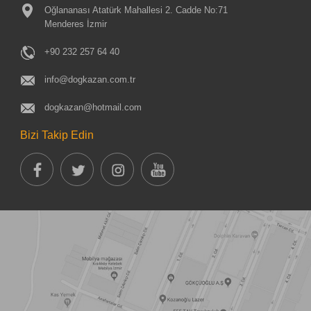
Oğlananası Atatürk Mahallesi 2. Cadde No:71
Menderes İzmir
+90 232 257 64 40
info@dogkazan.com.tr
dogkazan@hotmail.com
Bizi Takip Edin