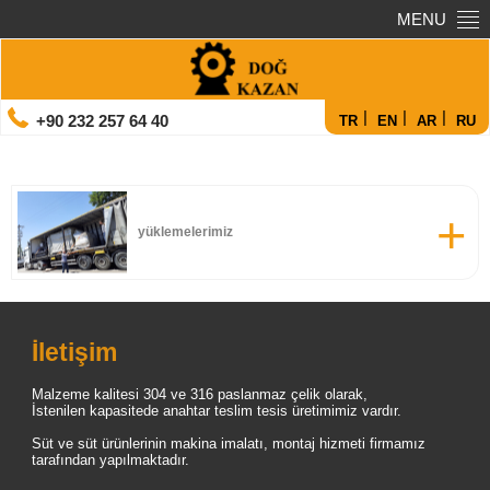
MENU
|
|
|
+90 232 257 64 40
TR
EN
AR
RU
yüklemelerimiz
İletişim
Malzeme kalitesi 304 ve 316 paslanmaz çelik olarak,
İstenilen kapasitede anahtar teslim tesis üretimimiz vardır.
Süt ve süt ürünlerinin makina imalatı, montaj hizmeti firmamız
tarafından yapılmaktadır.